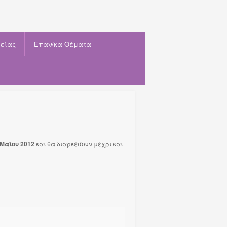
είας
Eπαν/κα Θέματα
 Μαΐου 2012
και θα διαρκέσουν μέχρι και