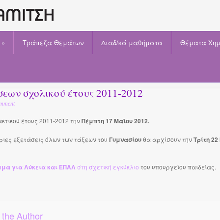
»
Τράπεζα Θεμάτων
Διαδ/κά μαθήματα
Θέματα Χημ
εων σχολικού έτους 2011-2012
mment
κτικού έτους 2011-2012 την
Πέμπτη 17 Μαΐου 2012.
ριες εξετάσεις όλων των τάξεων του
Γυμνασίου
θα αρχίσουν την
Τρίτη 22
μα για Λύκεια και ΕΠΑΛ
στη σχετική εγκύκλιο
του υπουργείου παιδείας.
 the Author