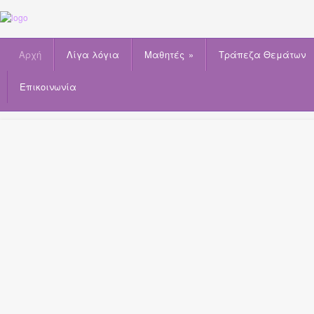
Αρχή
Λίγα λόγια
Μαθητές
»
Τράπεζα Θεμάτων
Επικοινωνία