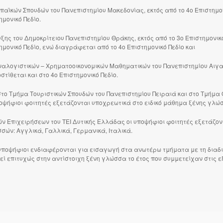
παϊκών Σπουδών του Πανεπιστημίου Μακεδονίας, εκτός από το 4ο Επιστημον
ημονικό Πεδίο.
ξης του Δημοκρίτειου Πανεπιστημίου Θράκης, εκτός από το 3ο Επιστημονικό
ημονικό Πεδίο, ενώ διαγράφεται από το 4ο Επιστημονικό Πεδίο και
Αναλογιστικών – Χρηματοοικονομικών Μαθηματικών του Πανεπιστημίου Αιγαί
στίθεται και στο 4ο Επιστημονικό Πεδίο.
το Τμήμα Τουριστικών Σπουδών του Πανεπιστημίου Πειραιά και στο Τμήμα Ο
ποψήφιοι φοιτητές εξετάζονται υποχρεωτικά στο ειδικό μάθημα ξένης γλώ
ών Επιχειρήσεων του ΤΕΙ Δυτικής Ελλάδας οι υποψήφιοι φοιτητές εξετάζο
ών: Αγγλικά, Γαλλικά, Γερμανικά, Ιταλικά.
ι υποψήφιοι ενδιαφέρονται για εισαγωγή στα ανωτέρω τμήματα με τη διαδι
εί επιτυχώς στην αντίστοιχη ξένη γλώσσα το έτος που συμμετείχαν στις ε