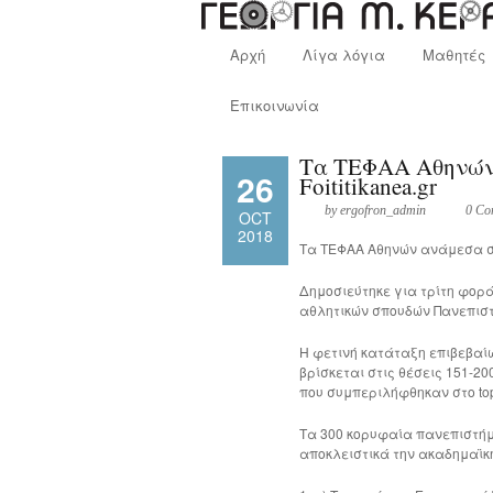
Αρχή
Λίγα λόγια
Μαθητές
Επικοινωνία
Τα ΤΕΦΑΑ Αθηνών 
26
Foititikanea.gr
by ergofron_admin
0 Co
OCT
2018
Tα ΤΕΦΑΑ Αθηνών ανάμεσα στ
Δημοσιεύτηκε για τρίτη φορά
αθλητικών σπουδών Πανεπιστημ
Η φετινή κατάταξη επιβεβαίω
βρίσκεται στις θέσεις 151-
που συμπεριλήφθηκαν στο top
Τα 300 κορυφαία πανεπιστήμ
αποκλειστικά την ακαδημαϊκή