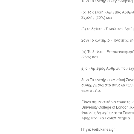
1ον) Το κριτήριο «Ερευνητικ
(α) Το δείκτη «Αριθμός Άρθρ
Σχολής (20%) και
(β) το δείκτη «Συνολικού Αρ
2ον) Το κριτήριο «Ποιότητα 
(α) Το δείκτη «Ετεροαναφορ
(25%) και
β) ο «Αριθμός Άρθρων που έχ
3ον) Το κριτήριο «Διεθνή Συ
συνεργασία στο σύνολο των 
πενταετία.
Είναι σημαντικό να τονιστεί 
University College of London
Φυσικής Αγωγής και το Πανεπ
Αμερικάνικα Πανεπιστήμια. Το
Πηγή: Foititikanea.gr