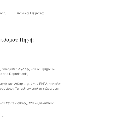
ίας
Eπαν/κα Θέματα
 κόσμου Πηγή:
ς αθλητικές σχολές και τα Τμήματα
s and Departments).
ωγής και Αθλητισμού του ΕΚΠΑ, η οποία
ν τεσσάρων Τμημάτων από τη χώρα μας
αι πέντε δείκτες, που αξιολογούν