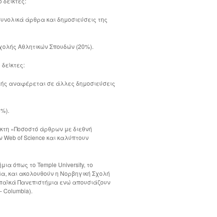
 δείκτες:
 συνολικά άρθρα και δημοσιεύσεις της
χολής Αθλητικών Σπουδών (20%).
 δείκτες:
λής αναφέρεται σε άλλες δημοσιεύσεις
%).
ίκτη «Ποσοστό άρθρων με διεθνή
Web of Science και καλύπτουν
ια όπως το Temple University, το
νία, και ακολουθούν η Νορβηγική Σχολή
ρωπαϊκά Πανεπιστήμια ενώ απουσιάζουν
 Columbia).