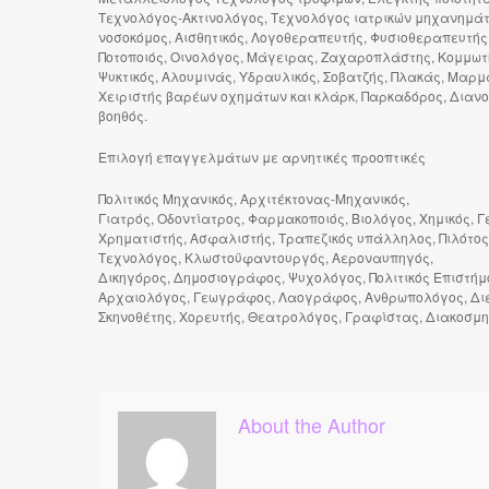
Τεχνολόγος-Ακτινολόγος, Τεχνολόγος ιατρικών μηχανημάτω
νοσοκόμος, Αισθητικός, Λογοθεραπευτής, Φυσιοθεραπευτής, 
Ποτοποιός, Οινολόγος, Μάγειρας, Ζαχαροπλάστης, Κομμωτ
Ψυκτικός, Αλουμινάς, Υδραυλικός, Σοβατζής, Πλακάς, Μαρ
Χειριστής βαρέων οχημάτων και κλάρκ, Παρκαδόρος, Διαν
βοηθός.
Επιλογή επαγγελμάτων με αρνητικές προοπτικές
Πολιτικός Μηχανικός, Αρχιτέκτονας-Μηχανικός,
Γιατρός, Οδοντίατρος, Φαρμακοποιός, Βιολόγος, Χημικός, Γ
Χρηματιστής, Ασφαλιστής, Τραπεζικός υπάλληλος, Πιλότος,
Τεχνολόγος, Κλωστοϋφαντουργός, Αεροναυπηγός,
Δικηγόρος, Δημοσιογράφος, Ψυχολόγος, Πολιτικός Επιστήμο
Αρχαιολόγος, Γεωγράφος, Λαογράφος, Ανθρωπολόγος, Διεθ
Σκηνοθέτης, Χορευτής, Θεατρολόγος, Γραφίστας, Διακοσμ
About the Author