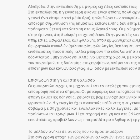
Αδιέξοδα στην εκπαίδευση με μικρές αχτίδες αισιοδοξίας
Στη εκπαίδευση, η γενικότερη εικόνα είναι επίσης πολύ αρ
γεννά ένα άτομο κατά μέσο όρο), η πληθώρα των αποφοίτ
απότομη συρρίκνωση της δημόσιας εκπαίδευσης δεν επιτρέ
πρόσφατα θετική κατάσταση στους δασκάλους. Οι μαθηματικ
στην έρευνα, στη διοίκηση επιχειρήσεων. Οι γυμναστές κα
υπηρεσίες ασφαλείας και φύλαξης όπου εμφανίζεται αυξη
θεωρητικών σπουδών (φιλοσοφία, φιλολογία, θεολογία, ισ
ανύπαρκτες προοπτικές, αλλά μπορούν πιο εύκολα απ’ ότι οι
οδοντίατροι, μηχανολόγοι, κλπ.), να μεταστραφούν, με 
του τουρισμού, της διοίκησης επιχειρήσεων, ακόμα και της
επιστημών και κοινωνιολογίας, εφ΄ όσον μετεκπαιδευτούν στ
Επιστροφή στη γη και στη θάλασσα
Οι εμποροπλοίαρχοι, οι μηχανικοί και τα στελέχη του εμπ
απορροφητικότητα σήμερα. Οι μεταφορές και τα logistics π
επαγγελματίες οδηγούς, χειριστές βαρέων οχημάτων και κλ
φροντιστών. Η γεωργία έχει ανοικτούς ορίζοντες για γεω
σοβαρά με σύγχρονες και εναλλακτικές καλλιέργειες, με 
προϊόντων και τροφίμων. Η επιστροφή στη γη και στη θάλα
αποστάσεις, προβάλλουν ως η περισσότερο πληθωρική εργ
Το μέλλον ανήκει σε αυτούς που το προετοιμάζουν
Στη σύγχρονη εποχή των ραγδαίων αλλαγών, ένας εργαζόμ