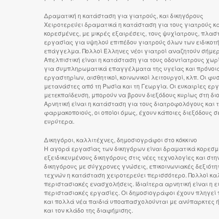
Δραματική η κατάσταση για γιατρούς, και δικηγόρους
Χειροτερεύει δραματικά η κατάσταση για τους γιατρούς και
κορεσμένες, με μικρές εξαιρέσεις, τους ψυχίατρους, πλασ
εργασίας για υψηλού επιπέδου γιατρούς όλων των ειδικοτή
επάγγελμα. Πολλοί Έλληνες νέοι γιατροί αναζητούν σήμερ
Απελπιστική είναι η κατάσταση για τους οδοντίατρους χωρί
για συμπληρωματικά επαγγέλματα της υγείας και πρόνοιας
εργαστηρίων, αισθητικοί, κοινωνικοί λειτουργοί, κλπ. Οι
μετανάστες από τη Ρωσία και τη Γεωργία. Οι ευκαιρίες ερ
μετεκπαίδευση, μπορούν να βρουν διεξόδους κυρίως στη δι
Αρνητική είναι η κατάσταση για τους διατροφολόγους και το
φαρμακοποιούς, οι οποίοι όμως, έχουν κάποιες διεξόδους σ
ευρύτερα.
Δικηγόροι, καλλιτέχνες, δημοσιογράφοι στο κόκκινο
Η αγορά εργασίας των δικηγόρων είναι δραματικά κορεσμέ
εξειδικευμένους δικηγόρους στις νέες τεχνολογίες και στη
δικηγόρους με σύγχρονες γνώσεις, επικοινωνιακές δεξιότη
τεχνών η κατάσταση χειροτερεύει περισσότερο. Πολλοί κα
περιστασιακές ενασχολήσεις. Ιδιαίτερα αρνητική είναι η ει
περιστασιακές εργασίες. Οι δημοσιογράφοι έχουν πληγεί 
και πολλά νέα παιδιά υποαπασχολούνται με ανύπαρκτες ή 
και τον κλάδο της διαφήμισης.