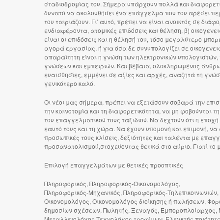
σταδιοδρομίας του. Σήμερα υπάρχουν πολλά και διαφορετι
δυνατό να ακολουθήσει ένα επάγγελμα που του αρέσει πε
του ταιριάζουν. Γι’ αυτό, πρέπει να είναι ανοικτός σε δ
ενδιαφέροντα, ατομικές επιδόσεις και θέληση, β) οικογεν
είναι οι επιδόσεις και η θέλησή του, τόσο μεγαλύτερο μπο
αγορά εργασίας, ή για όσα δε συνυπολογίζει σε οικογενε
απαραίτητη είναι η γνώση των ηλεκτρονικών υπολογιστών, 
γνώσεων και εμπειριών. Και βέβαια, ολοκληρωμένος άνθρωπ
ευαισθησίες, εμμένει σε αξίες και αρχές, αναζητά τη γνώσ
γενικότερο καλό.
Οι νέοι μας σήμερα, πρέπει να εξετάσουν σοβαρά την επι
την καινοτομία και τη διαφορετικότητα, να μη φοβούνται τ
του επαγγελματικού τους ταξιδιού. Να δεχτούν ότι η εποχή
εαυτό τους και τη χώρα. Να έχουν υπομονή και επιμονή, ν
προσωπικές τους κλίσεις, δεξιότητες και ταλέντα με επ
προσανατολισμού,στοχεύοντας θετικά στο αύριο. Γιατί το μ
Επιλογή επαγγελμάτων με θετικές προοπτικές
Πληροφορικός, Πληροφορικός-Οικονομολόγος,
Πληροφορικός-Μηχανικός, Πληροφορικός-Τηλεπικοινωνιών, 
Οικονομολόγος, Οικονομολόγος διοίκησης ή πωλήσεων, Φορο
δημοσίων σχέσεων, Πωλητής, Ξεναγός, Εμποροπλοίαρχος, 
Μεταλλειολόγος Τεχνολόγος τροφίμων, Ελεγκτής ποιότητας