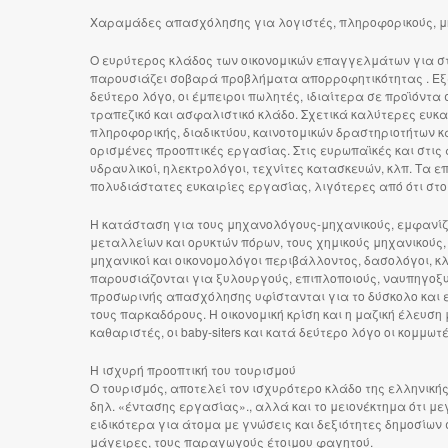
Χαραμάδες απασχόλησης για λογιστές, πληροφορικούς, 
Ο ευρύτερος κλάδος των οικονομικών επαγγελμάτων για σ
παρουσιάζει σοβαρά προβλήματα απορροφητικότητας . Εξαίρ
δεύτερο λόγο, οι έμπειροι πωλητές, ιδιαίτερα σε προϊόντα
τραπεζικό και ασφαλιστικό κλάδο. Σχετικά καλύτερες ευκα
πληροφορικής, διαδικτύου, καινοτομικών δραστηριοτήτων κ
ορισμένες προοπτικές εργασίας. Στις ευρωπαϊκές και στις 
υδραυλικοί, ηλεκτρολόγοι, τεχνίτες κατασκευών, κλπ. Τα 
πολυδιάστατες ευκαιρίες εργασίας, λιγότερες από ότι στ
Η κατάσταση για τους μηχανολόγους-μηχανικούς, εμφανίζε
μεταλλείων και ορυκτών πόρων, τους χημικούς μηχανικούς
μηχανικοί και οικονομολόγοι περιβάλλοντος, δασολόγοι, κ
παρουσιάζονται για ξυλουργούς, επιπλοποιούς, ναυπηγοξυ
προσωρινής απασχόλησης υφίστανται για το δύσκολο και 
τους παρκαδόρους. Η οικονομική κρίση και η μαζική έλευση
καθαριστές, οι baby-siters και κατά δεύτερο λόγο οι κομ
Η ισχυρή προοπτική του τουρισμού
Ο τουρισμός, αποτελεί τον ισχυρότερο κλάδο της ελληνικ
δηλ. «έντασης εργασίας»., αλλά και το μειονέκτημα ότι
ειδικότερα για άτομα με γνώσεις και δεξιότητες δημοσίων 
μάγειρες, τους παραγωγούς έτοιμου φαγητού.