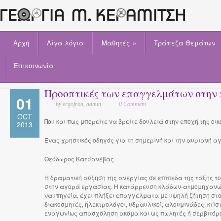
Αρχή
Λίγα λόγια
Μαθητές
»
Τράπεζα Θεμάτων
Επικοινωνία
Προοπτικές των επαγγελμάτων στην περ
01
by ergofron_admin
0 Comment
OCT
Που και πως μπορείτε να βρείτε δουλειά στην εποχή της οικ
2013
Ένας χρηστικός οδηγός για τη σημερινή και την αυριανή 
Θεόδωρος Κατσανέβας
Η δραματική αύξηση της ανεργίας σε επίπεδα της τάξης το
στην αγορά εργασίας. Η κατάρρευση κλάδων-ατμομηχανών 
ναυπηγεία, έχει πλήξει επαγγέλματα με υψηλή ζήτηση στο
διακοσμητές, ηλεκτρολόγοι, υδραυλικοί, αλουμινάδες, κτίσ
εναγωνίως απασχόληση ακόμα και ως πωλητές ή σερβιτόροι