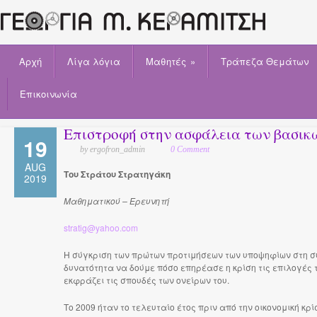
Αρχή
Λίγα λόγια
Μαθητές
»
Τράπεζα Θεμάτων
Επικοινωνία
Επιστροφή στην ασφάλεια των βασικ
19
by ergofron_admin
0 Comment
AUG
Του Στράτου Στρατηγάκη
2019
Μαθηματικού – Ερευνητή
stratig@yahoo.com
Η σύγκριση των πρώτων προτιμήσεων των υποψηφίων στη συ
δυνατότητα να δούμε πόσο επηρέασε η κρίση τις επιλογές 
εκφράζει τις σπουδές των ονείρων του.
Το 2009 ήταν το τελευταίο έτος πριν από την οικονομική κ