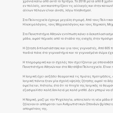
χρονιά κάτω από αυτό το πρίσμα. Το 2018 μετά από 8 χρόνι
εν πολλοίς, αντικατοπτρίζουν τις αλλαγές και στην κοινων
άλλων πόλεων είναι άνιση, λόγω πληθυσμού.
Στο Πολυτεχνείο έχουμε μεγάλη στροφή. Από τους Πολιτικο
Ηλεκτρολόγους, τους Μηχανολόγους και τους Χημικούς Μηχ
Στο Πανεπιστήμιο Αθηνών εντύπωση κάνει ο δεκαπλασιασμό
μόδα, αφού πέρασε από το στάδιο της ενοχής στην προσφυγ
Η ζήτηση διπλασιάστηκε και για τους γυμναστές. Από 605 π
παιδιά πάνε στο γυμναστήριο και το γυμνασμένο σώμα έχει
Η πληροφορική και οι σχολές που σχετίζονται με οποιονδήπ
Πανεπιστήμιο Αθηνών και στο Μετσόβιο Πολυτεχνείο. Είναι τ
Η Ιατρική έχει αυξήσει θεαματικά τις πρώτες προτιμήσεις, 
Ιατρική πάντα ήταν μία σχολή υψηλής ζήτησης αφού το δό
οφείλεται, πιστεύω, στο ότι το πτυχίο της Ιατρικής το θεωρ
εξασφαλίσει καλή δουλειά με καλό μισθό. Δεν μπορώ να ε
Η Νομική, μαζί με την Ψυχολογία, αποτελούν τη νέα μόδα σ
ζήλευαν οι απόφοιτοι των Ανθρωπιστικών Σπουδών βρίσκετ
αποφοίτους της.