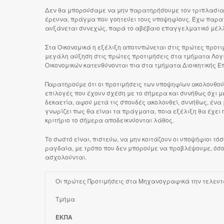
Δεν θα μπορούσαμε να μην παρατηρήσουμε τον τριπλασιασμ
έρευνα, πράγμα που γοητεύει τους υποψηφίους. Έχω παρατη
αυξάνεται συνεχώς, παρά το αβέβαιο επαγγελματικό μέλλ
Στα Οικονομικά η εξέλιξη αποτυπώνεται στις πρώτες προτιμ
μεγάλη αύξηση στις πρώτες προτιμήσεις στα τμήματα Λογισ
Οικονομικών κατευθύνονται πια στα τμήματα Διοικητικής Επ
Παρατηρούμε ότι οι προτιμήσεις των υποψηφίων ακολουθο
επιλογές που έχουν σχέση με το σήμερα και συνήθως όχι μ
δεκαετία, αφού μετά τις σπουδές ακολουθεί, συνήθως, ένα 
γνωρίζει πως θα είναι τα πράγματα, ποια εξέλιξη θα έχει η
κριτήριο το σήμερα αποδεικνύονται λάθος.
Το σωστό είναι, πιστεύω, να μην κοιτάζουν οι υποψήφιοι 
ραγδαία, με τρόπο που δεν μπορούμε να προβλέψουμε, όσο τ
ασχολούνται.
Οι πρώτες Προτιμήσεις στα Μηχανογραφικά την τελευτ
Τμήμα
ΕΚΠΑ