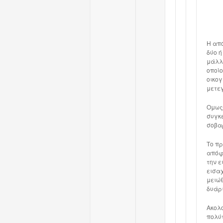
Η απ
δύο ή
μάλλο
οποίο
οικογ
μετεγ
Ομως,
συγκε
σοβαρ
Το πρ
απόφα
την ε
εισαχ
μειώθ
δυάρι
Ακολ
πολύτ