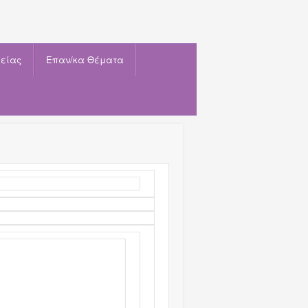
είας
Eπαν/κα Θέματα