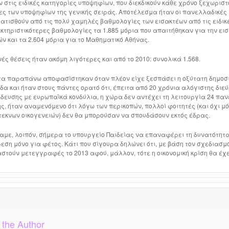
 στις ειδικές κατηγορίες υποψηφίων, που διεκδικούν κάθε χρόνο ξεχωρισ
ες των υποψηφίων της γενικής σειράς. Αποτέλεσμα ήταν οι πανελλαδικές 
ατισθούν από τις πολύ χαμηλές βαθμολογίες των εισακτέων από τις ειδικ
τηριστικότερες βαθμολογίες τα 1.885 μόρια που απαιτήθηκαν για την ει
ν και τα 2.604 μόρια για το Μαθηματικό Αθήνας.
νές θέσεις ήταν ακόμη λιγότερες και από το 2010: συνολικά 1.568.
τα παραπάνω αποφασίστηκαν όταν πλέον είχε ξεσπάσει η οξύτατη δημοσι
α και ήταν στους πάντες ορατό ότι, έπειτα από 20 χρόνια αλόγιστης διε
δευσης με ευρωπαϊκά κονδύλια, η χώρα δεν αντέχει τη λειτουργία 24 πανε
ς, ήταν αναμενόμενο ότι λόγω των περικοπών, πολλοί φοιτητές (και όχι μό
τεκνων οικογενειών) δεν θα μπορούσαν να σπουδάσουν εκτός έδρας.
αμε, λοιπόν, σήμερα το υπουργείο Παιδείας να επαναφέρει τη δυνατότητ
εση μόνο για φέτος. Κάτι που σίγουρα δηλώνει ότι, με βάση τον σχεδιασμό
στούν μετεγγραφές το 2013 αφού, μάλλον, τότε η οικονομική κρίση θα έ
 the Author