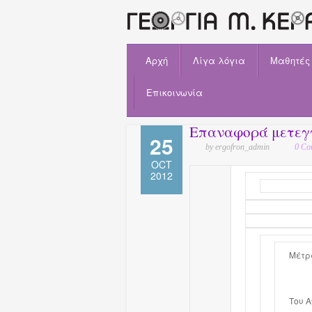
Αρχή
Λίγα λόγια
Μαθητές
Επικοινωνία
Επαναφορά μετεγ
25
by ergofron_admin
0 Co
OCT
2012
Μέτρ
Tου 