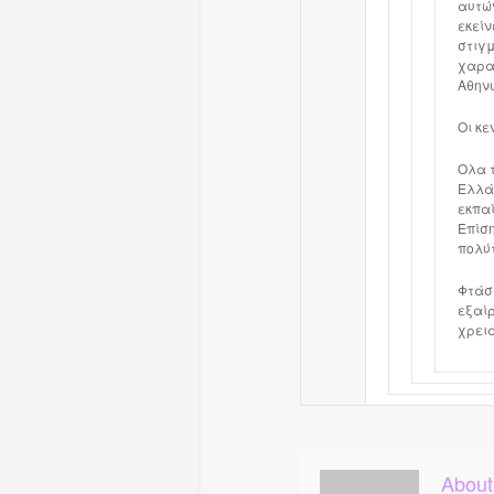
αυτών
εκείν
στιγμ
χαρακ
Αθηνώ
Οι κε
Ολα 
Ελλάδ
εκπαί
Επίση
πολύ
Φτάσ
εξαίρ
χρεια
About