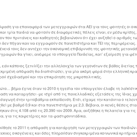
όφαση για επαναφορά των μετεγγραφών στα ΑΕΙ για τους φοιτητές οι οικ
 και τρία παιδιά να φοιτούν σε διαφορετικές πόλεις είναι, εν μέσω κρίση
ν που πρυτάνεις και καθηγητές βεβαιώνουν ότι έχει αυξηθεί ο αριθμός τ
ι δεν πήγαν καν να εγγραφούν σε πανεπιστήμια και ΤΕΙ της περιφέρειας. Κ
ένειά τους δεν αντέχει την οικονομική επιβάρυνση της φοιτητικής μεταν
γραφών θα γίνει, ανέφερε το υπουργείο Παιδείας, κατ’ εξαίρεση για φέτ
 εάν κάποιος ξετυλίξει την αλληλουχία των γεγονότων σε βάθος διετίας 
κριμένη απόφαση θα διαπιστώσει, για μία ακόμη φορά στην ελληνική κρα
ού σχεδιασμού και την επικράτηση της μικροπολιτικής.
ώτο… βήμα έγινε όταν το 2010 η ηγεσία του υπουργείου έλαβε τη λαϊκίστι
ση να καταργήσει -με ισχύ από τις πανελλαδικές εξετάσεις της ίδιας χρο
ισαγωγή στην τριτοβάθμια εκπαίδευση. Ετσι, είχαμε την κατάντια ο τελευ
θεί με βαθμό 0,9 και στα πανεπιστήμια με 2,3. Βέβαια, οι κενές θέσεις στ
ηκαν στις 4.108 από τις 20.390 του 2009. Αρα, αυξήθηκε η πελατεία για τι
α, για τις καφετέριες και τα φαστφουντάδικα.
ούθησε το 2011 η απόφαση για κατάργηση των μετεγγραφών των παιδιών α
εκνες οικογένειες και όσες πληρούσαν συγκεκριμένα κοινωνικά κριτήρια 