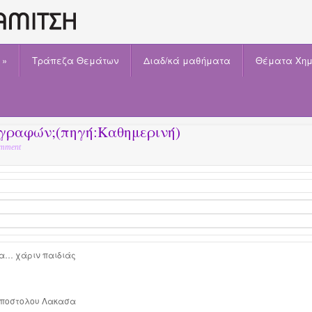
»
Τράπεζα Θεμάτων
Διαδ/κά μαθήματα
Θέματα Χημ
γραφών;(πηγή:Καθημερινή)
mment
α… χάριν παιδιάς
Αποστολου Λακασα