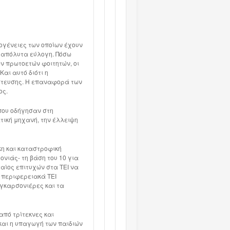
ογένειες των οποίων έχουν
ς, απόλυτα εύλογη. Πόσω
ων πρωτοετών φοιτητών, οι
αι αυτό διότι η
άστευσης. Η επαναφορά των
ος.
που οδήγησαν στη
τική μηχανή, την έλλειψη
κη και καταστροφική
νιάς- τη βάση του 10 για
ταίος επιτυχών στα ΤΕΙ να
α περιφερειακά ΤΕΙ
ς γκαρσονιέρες και τα
πό τρίτεκνες και
και η υπαγωγή των παιδιών