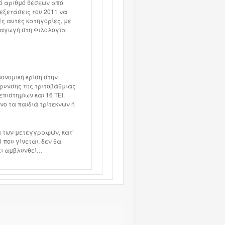
τό αριθμό θέσεων από
εξετάσεις του 2011 να
ές αυτές κατηγορίες, με
σαγωγή στη Φιλολογία
ονομική κρίση στην
ύρυνσης της τριτοβάθμιας
πιστημίων και 16 ΤΕΙ.
νο τα παιδιά τρίτεκνων ή
α των μετεγγραφών, κατ’
 που γίνεται, δεν θα
χει αμβλυνθεί…