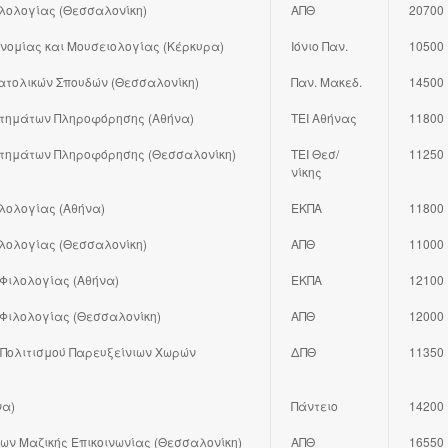
λολογίας (Θεσσαλονίκη)
ΑΠΘ
20700
ονομίας και Μουσειολογίας (Κέρκυρα)
Ιόνιο Παν.
10500
ατολικών Σπουδών (Θεσσαλονίκη)
Παν. Μακεδ.
14500
στημάτων Πληροφόρησης (Αθήνα)
ΤΕΙ Αθήνας
11800
υστημάτων Πληροφόρησης (Θεσσαλονίκη)
ΤΕΙ Θεσ/
11250
νίκης
λολογίας (Αθήνα)
ΕΚΠΑ
11800
λολογίας (Θεσσαλονίκη)
ΑΠΘ
11000
Φιλολογίας (Αθήνα)
ΕΚΠΑ
12100
Φιλολογίας (Θεσσαλονίκη)
ΑΠΘ
12000
 Πολιτισμού Παρευξείνιων Χωρών
ΔΠΘ
11350
να)
Πάντειο
14200
ν Μαζικής Επικοινωνίας (Θεσσαλονίκη)
ΑΠΘ
16550