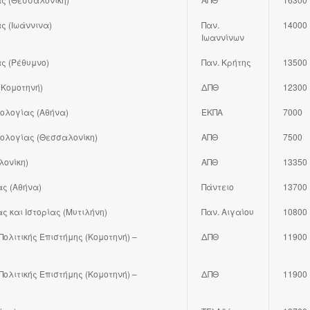
ς (Ιωάννινα)
Παν.
14000
Ιωαννίνων
ς (Ρέθυμνο)
Παν. Κρήτης
13500
(Κομοτηνή)
ΔΠΘ
12300
λολογίας (Αθήνα)
ΕΚΠΑ
7000
λολογίας (Θεσσαλονίκη)
ΑΠΘ
7500
ονίκη)
ΑΠΘ
13350
ς (Αθήνα)
Πάντειο
13700
 και Ιστορίας (Μυτιλήνη)
Παν. Αιγαίου
10800
Πολιτικής Επιστήμης (Κομοτηνή) –
ΔΠΘ
11900
Πολιτικής Επιστήμης (Κομοτηνή) –
ΔΠΘ
11900