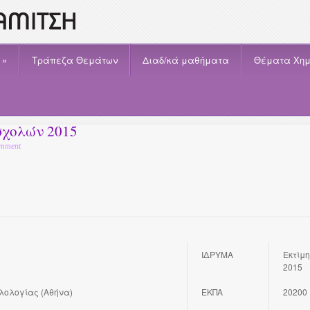
»
Τράπεζα Θεμάτων
Διαδ/κά μαθήματα
Θέματα Χημ
σχολών 2015
mment
ΙΔΡΥΜΑ
Εκτίμ
2015
λολογίας (Αθήνα)
ΕΚΠΑ
20200