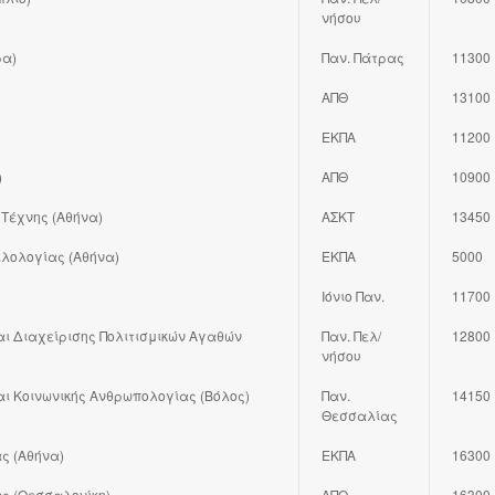
νήσου
ρα)
Παν. Πάτρας
11300
ΑΠΘ
13100
ΕΚΠΑ
11200
)
ΑΠΘ
10900
 Τέχνης (Αθήνα)
ΑΣΚΤ
13450
ιλολογίας (Αθήνα)
ΕΚΠΑ
5000
Ιόνιο Παν.
11700
αι Διαχείρισης Πολιτισμικών Αγαθών
Παν. Πελ/
12800
νήσου
αι Κοινωνικής Ανθρωπολογίας (Βόλος)
Παν.
14150
Θεσσαλίας
ς (Αθήνα)
ΕΚΠΑ
16300
ας (Θεσσαλονίκη)
ΑΠΘ
16300