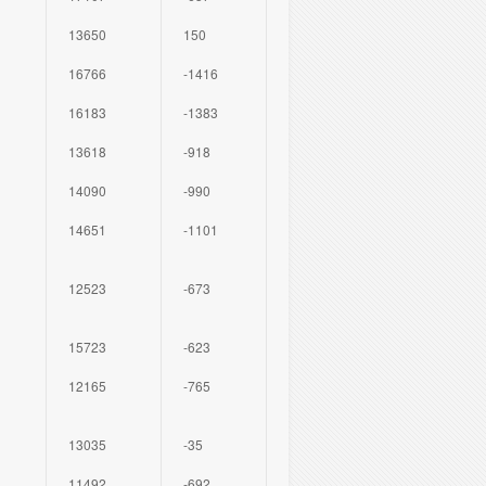
13650
150
16766
-1416
16183
-1383
13618
-918
14090
-990
14651
-1101
12523
-673
15723
-623
12165
-765
13035
-35
11492
-692