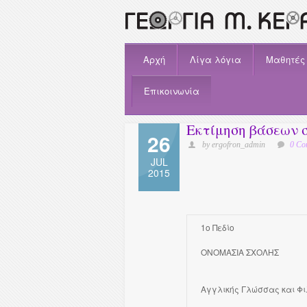
Αρχή
Λίγα λόγια
Μαθητές
Επικοινωνία
Εκτίμηση βάσεων 
26
by ergofron_admin
0 Co
JUL
2015
1o Πεδίο
ΟΝΟΜΑΣΙΑ ΣΧΟΛΗΣ
Αγγλικής Γλώσσας και Φι