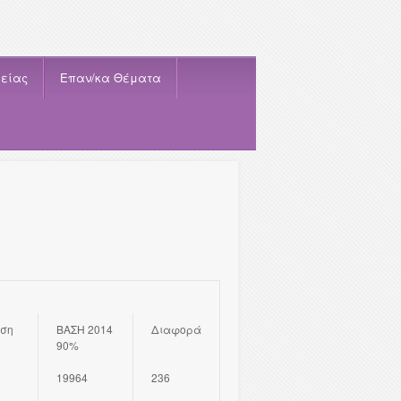
είας
Eπαν/κα Θέματα
ηση
ΒΑΣΗ 2014
Διαφορά
90%
19964
236