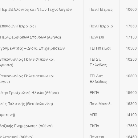
ύ Περιβάλλοντος και Νέων Τεχνολογιών
Παν. Πάτρας
10600
Σπουδών (Πειραιάς)
Παν. Πειραιά
17350
 Περιφερειακών Σπουδών (Αθήνα)
Πάντειο
17150
γουμενίτσα) – Διοίκ. Επιχειρήσεων
ΤΕΙ Ηπείρου
10500
Επικοινωνίας Πολιτιστικών και
ΤΕΙ Στ.
10250
μφισσα)
Ελλάδας
Επικοινωνίας Πολιτιστικών και
ΤΕΙ Δυτ.
10300
ργος)
Ελλάδας
στην Προσχολική Ηλικία (Αθήνα)
ΕΚΠΑ
15600
ικής Πολιτικής (Θεσσαλονίκη)
Παν. Μακεδ.
16300
ομοτηνή)
ΔΠΘ
14100
Μαζικής Ενημέρωσης (Αθήνα)
ΕΚΠΑ
17550
ολιτισμού (Αθήνα)
Πάντειο
16450