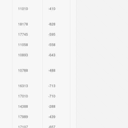
11010
-410
18178
-828
17745
-595
11058
-558
10893
-643
10788
-488
16313
-713
17010
-710
14388
-288
17989
-439
17107
-657