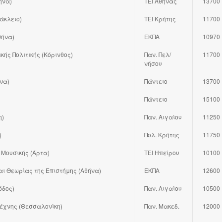
ήνα)
ΤΕΙ Αθήνας
13700
άκλειο)
ΤΕΙ Κρήτης
11700
θήνα)
ΕΚΠΑ
10970
κής Πολιτικής (Κόρινθος)
Παν. Πελ/
11700
νήσου
ήνα)
Πάντειο
13700
Πάντειο
15100
η)
Παν. Αιγαίου
11250
)
Πολ. Κρήτης
11750
 Μουσικής (Άρτα)
ΤΕΙ Ηπείρου
10100
αι Θεωρίας της Επιστήμης (Αθήνα)
ΕΚΠΑ
12600
όδος)
Παν. Αιγαίου
10500
Τέχνης (Θεσσαλονίκη)
Παν. Μακεδ.
12000