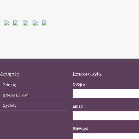
Μαθητές
Επικοινωνία
Όνομα
Βάσεις
Διδακτέα Ύλη
Σχολές
Email
Μήνυμα