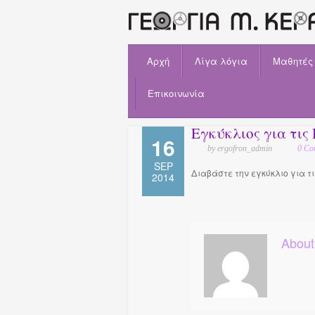
Αρχή
Λίγα λόγια
Μαθητές
Επικοινωνία
Εγκύκλιος για τις
16
by ergofron_admin
0 Co
SEP
Διαβάστε την εγκύκλιο για τ
2014
About