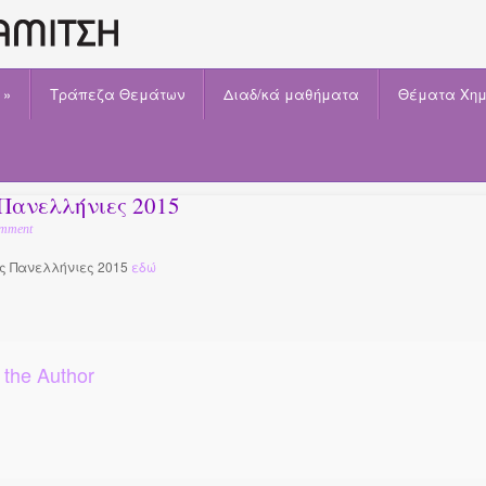
»
Τράπεζα Θεμάτων
Διαδ/κά μαθήματα
Θέματα Χημ
 Πανελλήνιες 2015
mment
ις Πανελλήνιες 2015
εδώ
 the Author