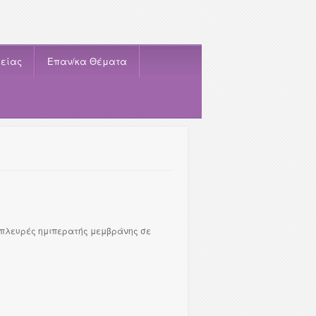
είας
Eπαν/κα Θέματα
ο πλευρές ημιπερατής μεμβράνης σε