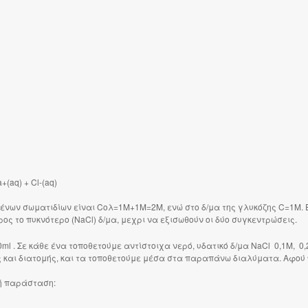
+(aq) + Cl-(aq)
μένων σωματιδίων είναι Cολ=1Μ+1Μ=2Μ, ενώ στο δ/μα της γλυκόζης C=1M. 
ος το πυκνότερο (ΝaCl) δ/μα, μεχρι να εξισωθούν οι δύο συγκεντρώσεις.
l . Σε κάθε ένα τοποθετούμε αντίστοιχα νερό, υδατικό δ/μα ΝaCl 0,1M, 0,2
ς και διατομής, και τα τοποθετούμε μέσα στα παραπάνω διαλύματα. Αφού
ή παράσταση: