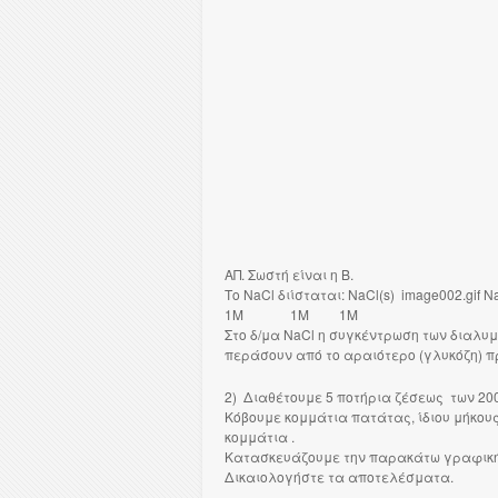
AΠ. Σωστή είναι η Β.
Το ΝaCl διίσταται: ΝaCl(s) image002.gif Na
1M 1M 1M
Στο δ/μα ΝaCl η συγκέντρωση των διαλυ
περάσουν από το αραιότερο (γλυκόζη) πρ
2) Διαθέτουμε 5 ποτήρια ζέσεως των 200m
Κόβουμε κομμάτια πατάτας, ίδιου μήκου
κομμάτια .
Κατασκευάζουμε την παρακάτω γραφικ
Δικαιολογήστε τα αποτελέσματα.