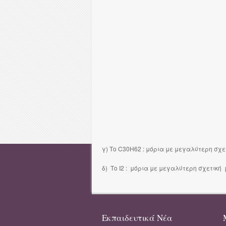
γ) Το C30H62 : μόρια με μεγαλύτερη σχ
δ) Το I2 : μόρια με μεγαλύτερη σχετική
Εκπαιδευτικά Νέα