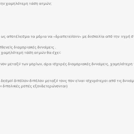
 την χαμηλότερη τάση ατμών;
ν ως αποτέλεσμα τα μόρια να «δραπετεύουν» με δυσκολία από την υγρή 
θενείς διαμοριακές δυνάμεις .
 χαμηλότερη τάση ατμών θα έχει:
νου μεταξύ των μορίων, άρα ισχυρές διαμοριακές δυνάμεις, χαμηλότερη
 δεσμοί διπόλου-διπόλου μεταξύ τους που είναι ισχυρότεροι από τις δυνά
οι διπολικές ροπές εξουδετερώνονται)