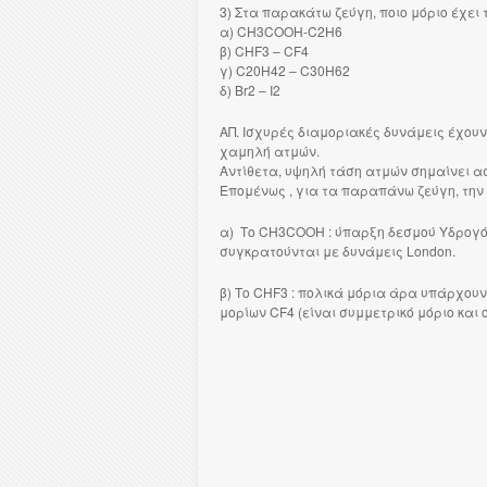
3) Στα παρακάτω ζεύγη, ποιο μόριο έχει
α) CH3COOH-C2H6
β) CHF3 – CF4
γ) C20H42 – C30H62
δ) Βr2 – I2
ΑΠ. Ισχυρές διαμοριακές δυνάμεις έχου
χαμηλή ατμών.
Αντίθετα, υψηλή τάση ατμών σημαίνει ασ
Επομένως , για τα παραπάνω ζεύγη, την
α) Το CH3COOH : ύπαρξη δεσμού Υδρογό
συγκρατούνται με δυνάμεις London.
β) Το CHF3 : πολικά μόρια άρα υπάρχουν
μορίων CF4 (είναι συμμετρικό μόριο και 