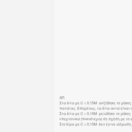
ΑΠ.
Στα δ/τα με C < 0,15M αυξήθηκε το μήκο
πατάτας. Επομένως, τα δ/τα αυτά είναι 
Στα δ/τα με C > 0,15M μειώθηκε το μήκο
υπερτονικά (πυκνότερα) σε σχέση με το 
Στο δ/μα με C = 0,15M δεν έγινε ώσμωση, 